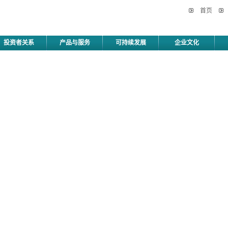
首页
投资者关系
产品与服务
可持续发展
企业文化